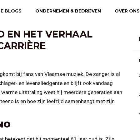
E BLOGS
ONDERNEMEN & BEDRIJVEN
OVER ONS
D EN HET VERHAAL
CARRIÈRE
rugkomt bij fans van Vlaamse muziek. De zanger is al
hlager- en levensliedgenre en blijft ook vandaag
n warme uitstraling weet hij meerdere generaties aan
 Steeno is en hoe zijn leeftijd samenhangt met zijn
NO
 betekent dat hij momenteel 61 jaar oud is. Zijn