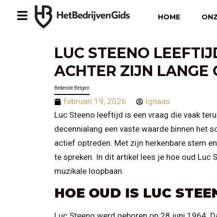
HOME
ONZ
LUC STEENO LEEFTIJ
ACHTER ZIJN LANGE 
Bekende Belgen
februari 19, 2026
Ignaas
Luc Steeno leeftijd is een vraag die vaak te
decennialang een vaste waarde binnen het sc
actief optreden. Met zijn herkenbare stem e
te spreken. In dit artikel lees je hoe oud Luc
muzikale loopbaan.
HOE OUD IS LUC STEE
Luc Steeno werd geboren op 28 juni 1964. Dat